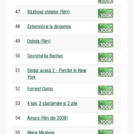
47
Războiul stelelor (film)
48
Extemporal la dirigenție
49
Osînda (film)
50
Secretul lui Bachus
51
Singur acasă 2 - Pierdut în New
York
52
Forrest Gump
53
4 luni, 3 săptămâni și 2 zile
54
Amurg (film din 2008)
55
Maria Mirabela