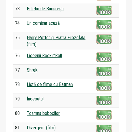
73
Buletin de București
74
Un comisar acuză
75
Harry Potter și Piatra Filozofală
(film)
76
Liceenii Rock'n'Roll
77
Shrek
78
Listă de filme cu Batman
79
Începutul
80
Toamna bobocilor
81
Divergent (film)