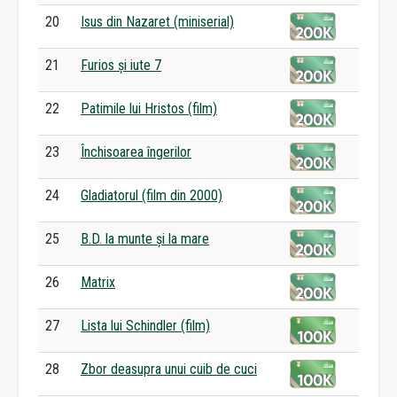
20
Isus din Nazaret (miniserial)
21
Furios și iute 7
22
Patimile lui Hristos (film)
23
Închisoarea îngerilor
24
Gladiatorul (film din 2000)
25
B.D. la munte și la mare
26
Matrix
27
Lista lui Schindler (film)
28
Zbor deasupra unui cuib de cuci