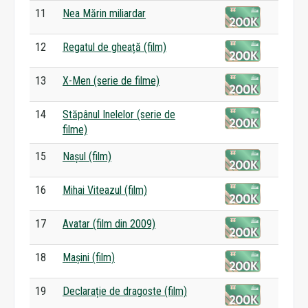
11
Nea Mărin miliardar
12
Regatul de gheață (film)
13
X-Men (serie de filme)
14
Stăpânul Inelelor (serie de
filme)
15
Nașul (film)
16
Mihai Viteazul (film)
17
Avatar (film din 2009)
18
Mașini (film)
19
Declarație de dragoste (film)