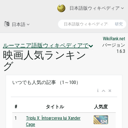
日本語版ウィキペディア
日本語
研究
WikiRank.net
ルーマニア語版ウィキペディアで
バージョン
1.6.3
映画人気ランキン
グ
いつでも人気の記事 （1～100）
#
タイトル
人気度
1
Triplu X: Întoarcerea lui Xander
Cage