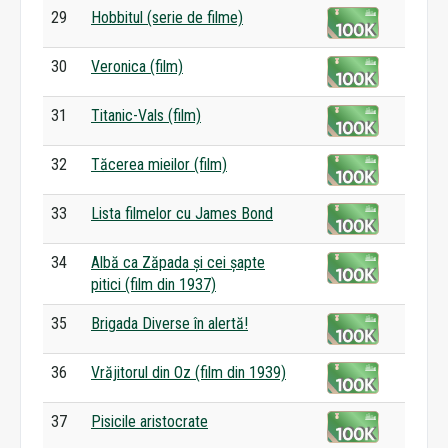
29
Hobbitul (serie de filme)
30
Veronica (film)
31
Titanic-Vals (film)
32
Tăcerea mieilor (film)
33
Lista filmelor cu James Bond
34
Albă ca Zăpada și cei șapte
pitici (film din 1937)
35
Brigada Diverse în alertă!
36
Vrăjitorul din Oz (film din 1939)
37
Pisicile aristocrate