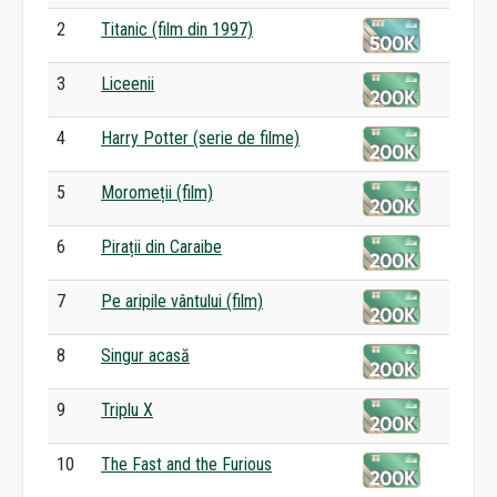
2
Titanic (film din 1997)
3
Liceenii
4
Harry Potter (serie de filme)
5
Moromeții (film)
6
Pirații din Caraibe
7
Pe aripile vântului (film)
8
Singur acasă
9
Triplu X
10
The Fast and the Furious