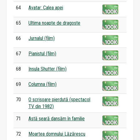
64
Avatar: Calea apei
65
Ultima noapte de dragoste
66
Jurnalul (film)
67
Pianistul (film)
68
Insula Shutter (film)
69
Columna (film)
70
O scrisoare pierdută (spectacol
TV din 1982)
71
Astă seară dansăm în familie
72
Moartea domnului Lăzărescu