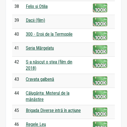
38
Felix și Otilia
39
Dacii (film)
40
300 - Eroii de la Termopile
41
Seria Mărgelatu
42
S-a născut o stea (film din
2018)
43
Cravata galbenă
44
Călugărița: Misterul de la
mănăstire
45
Brigada Diverse intră în acțiune
46
Regele Leu