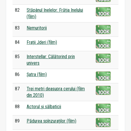
82
Stăpânul Inelelor: Frăția Inelului
(film)
83
Nemuritorii
84
Frații Jderi (film)
85
Interstellar: Călătorind prin
univers
86
Șatra (film)
87
Trei metri deasupra cerului (film
din 2010)
88
Actorul și sălbaticii
89
Pădurea spînzuraților (film)