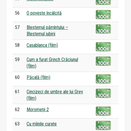
56
O poveste încâlcită
57
Blestemul pămîntului –
Blestemul iubirii
58
Casablanca (film)
59
Cum a furat Grinch Crăciunul
(film)
60
Păcală (film)
61
Cincizeci de umbre ale lui Grey
(film)
62
Moromeții 2
63
Cu mîinile curate