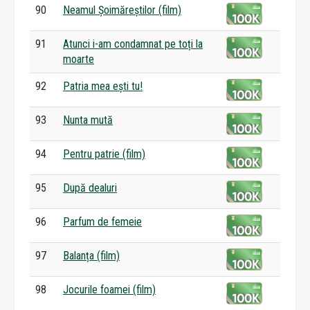
90
Neamul Șoimăreștilor (film)
91
Atunci i-am condamnat pe toți la
moarte
92
Patria mea ești tu!
93
Nunta mută
94
Pentru patrie (film)
95
După dealuri
96
Parfum de femeie
97
Balanța (film)
98
Jocurile foamei (film)