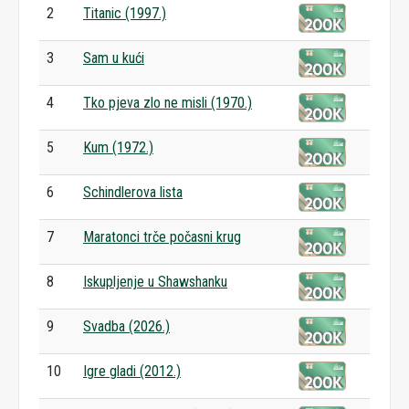
2
Titanic (1997.)
3
Sam u kući
4
Tko pjeva zlo ne misli (1970.)
5
Kum (1972.)
6
Schindlerova lista
7
Maratonci trče počasni krug
8
Iskupljenje u Shawshanku
9
Svadba (2026.)
10
Igre gladi (2012.)