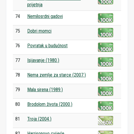
prijetnja
74
Nemilosrdni gadovi
75
Dobri momci
76
Povratak u budućnost
77
Isijavanje (1980.)
78
Nema zemlje za starce (2007.)
79
Mala sirena (1989.)
80
Brodolom života (2000.)
81
Troja (2004.)
82
Harrisonovo cvijeće