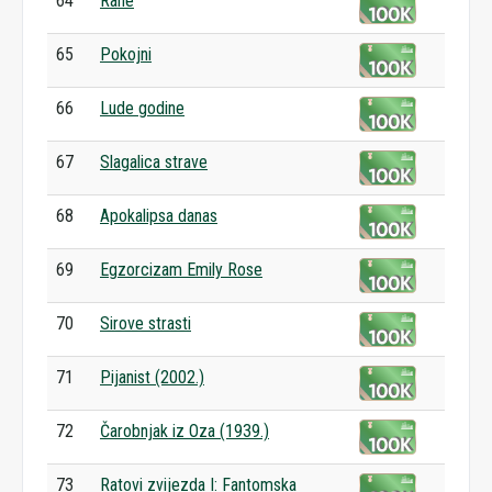
64
Rane
65
Pokojni
66
Lude godine
67
Slagalica strave
68
Apokalipsa danas
69
Egzorcizam Emily Rose
70
Sirove strasti
71
Pijanist (2002.)
72
Čarobnjak iz Oza (1939.)
73
Ratovi zvijezda I: Fantomska