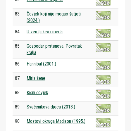
83
Čovjek koji nije mogao šutjeti
(2024.)
84
U zemlji krvi i meda
85
Gospodar prstenova: Povratak
kralja
86
Hannibal (2001.)
87
Miris žene
88
Kišni čovjek
89
Svećenikova djeca (2013.)
90
Mostovi okruga Madison (1995.)