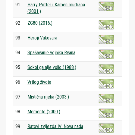
91
Harry Potter i Kamen mudraca
(2001.)
92
ZG80 (2016.)
93
Heroji Vukovara
94
Spašavanje vojnika Ryana
95
Sokol ga nije volio (1988.)
96
Vrtlog života
97
Mistična rijeka (2003.)
98
Memento (2000.)
99
Ratovi zvijezda IV: Nova nada