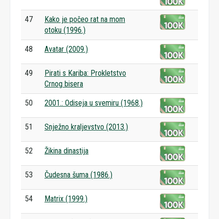
47
Kako je počeo rat na mom
otoku (1996.)
48
Avatar (2009.)
49
Pirati s Kariba: Prokletstvo
Crnog bisera
50
2001.: Odiseja u svemiru (1968.)
51
Snježno kraljevstvo (2013.)
52
Žikina dinastija
53
Čudesna šuma (1986.)
54
Matrix (1999.)