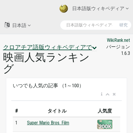
日本語版ウィキペディア
日本語
研究
WikiRank.net
クロアチア語版ウィキペディアで
バージョン
1.6.3
映画人気ランキン
グ
いつでも人気の記事 （1～100）
#
タイトル
人気度
1
Super Mario Bros. Film