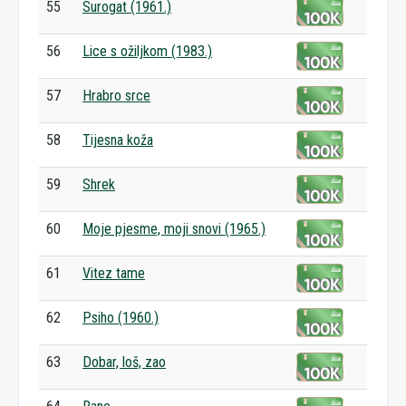
55
Surogat (1961.)
56
Lice s ožiljkom (1983.)
57
Hrabro srce
58
Tijesna koža
59
Shrek
60
Moje pjesme, moji snovi (1965.)
61
Vitez tame
62
Psiho (1960.)
63
Dobar, loš, zao