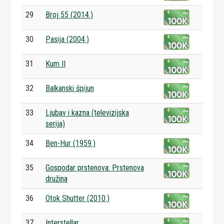
29
Broj 55 (2014.)
30
Pasija (2004.)
31
Kum II
32
Balkanski špijun
33
Ljubav i kazna (televizijska
serija)
34
Ben-Hur (1959.)
35
Gospodar prstenova: Prstenova
družina
36
Otok Shutter (2010.)
37
Interstellar