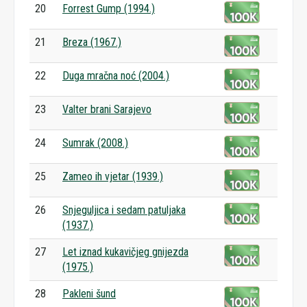
20
Forrest Gump (1994.)
21
Breza (1967.)
22
Duga mračna noć (2004.)
23
Valter brani Sarajevo
24
Sumrak (2008.)
25
Zameo ih vjetar (1939.)
26
Snjeguljica i sedam patuljaka
(1937.)
27
Let iznad kukavičjeg gnijezda
(1975.)
28
Pakleni šund