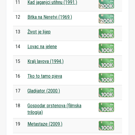
11
Kad jaganjci utihnu (1991.)
12
Bitka na Neretvi (1969.)
13
Život je lijep
14
Lovac na jelene
15
Kralj lavova (1994.)
16
Tko to tamo pjeva
17
Gladijator (2000.)
18
Gospodar prstenova (filmska
trilogija)
19
Metastaze (2009.)