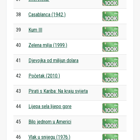
38
Casablanca (1942.)
39
Kum III
40
Zelena milja (1999.)
41
Djevojka od milijun dolara
42
Početak (2010.)
43
Pirati s Kariba: Na kraju svijeta
44
Lijepa sela lijepo gore
45
Bilo jednom u Americi
46
Vlak u snijegu (1976.)