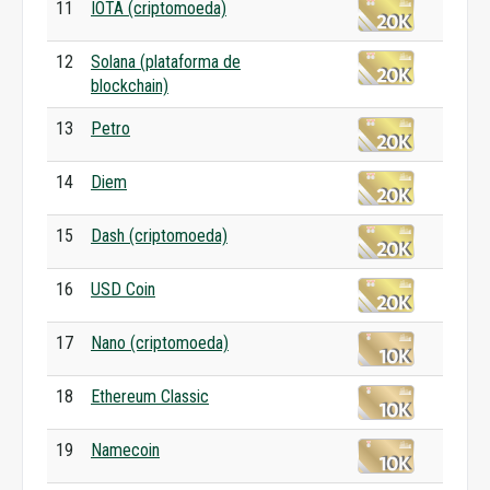
11
IOTA (criptomoeda)
12
Solana (plataforma de
blockchain)
13
Petro
14
Diem
15
Dash (criptomoeda)
16
USD Coin
17
Nano (criptomoeda)
18
Ethereum Classic
19
Namecoin