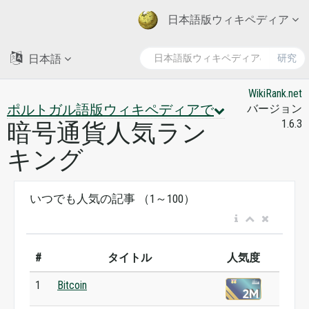
日本語版ウィキペディア
日本語
研究
WikiRank.net
ポルトガル語版ウィキペディアで
バージョン
1.6.3
暗号通貨人気ラン
キング
いつでも人気の記事 （1～100）
#
タイトル
人気度
1
Bitcoin