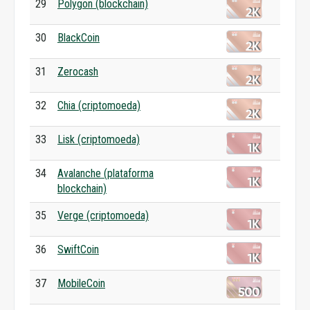
29
Polygon (blockchain)
30
BlackCoin
31
Zerocash
32
Chia (criptomoeda)
33
Lisk (criptomoeda)
34
Avalanche (plataforma
blockchain)
35
Verge (criptomoeda)
36
SwiftCoin
37
MobileCoin