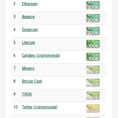
2
Ethereum
3
Binance
4
Dogecoin
5
Litecoin
6
Cardano (criptomoeda)
7
Monero
8
Bitcoin Cash
9
TRON
10
Tether (criptomoeda)