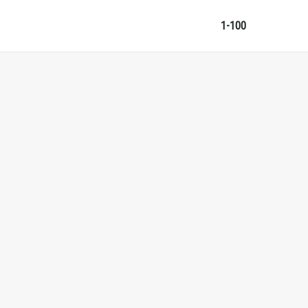
1-100