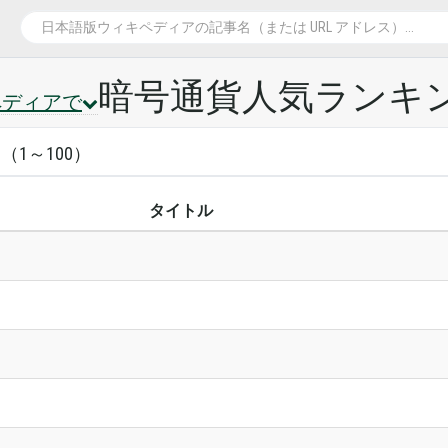
暗号通貨人気ランキ
ペディアで
（1～100）
タイトル