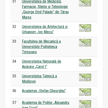
31
Universitatea de Medicină,
Farmacie, Științe și Tehnologie
„George Emil Palade” din Târgu
Mureș
32
Universitatea de Arhitectură și
Urbanism „Ion Mincu”
33
Facultatea de Mecanică a
Universității Politehnica
Timișoara
34
Universitatea Națională de
Apărare „Carol I”
35
Universitatea Tehnică a
Moldovei
36
Academia „Ștefan Gheorghiu”
37
Academia de Poliție „Alexandru
Ioan Cuza”