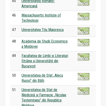
45
Universitatea Româno-
Americană
46
Massachusetts Institute of
Technology
47
Universitatea Titu Maiorescu
48
Academia de Studii Economice
a Moldovei
49
Facultatea de Limbi și Literaturi
Străine a Universității din
București
50
Universitatea de Stat „Alecu
Russo” din Bălți
51
Universitatea de Stat de
Medicină și Farmacie „Nicolae
Testemițanu” din Republica
Moldova