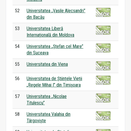
52
Universitatea „Vasile Alecsandri”
din Bacău
53
Universitatea Liberă
Internațională din Moldova
54
Universitatea „Ștefan cel Mare”
din Suceava
55
Universitatea din Viena
56
Universitatea de Științele Vieții
„Regele Mihai I” din Timișoara
57
Universitatea „Nicolae
Titulescu”
58
Universitatea Valahia din
Târgoviște