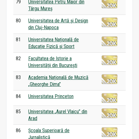
79
Universitatea Petru Maior din
Târgu Mureș
80
Universitatea de Artă și Design
din Cluj-Napoca
81
Universitatea Națională de
Educație Fizică și Sport
82
Facultatea de Istorie a
Universității din București
83
Academia Națională de Muzică
„Gheorghe Dima”
84
Universitatea Princeton
85
Universitatea „Aurel Vlaicu” din
Arad
86
Școala Superioară de
Jurnalistică