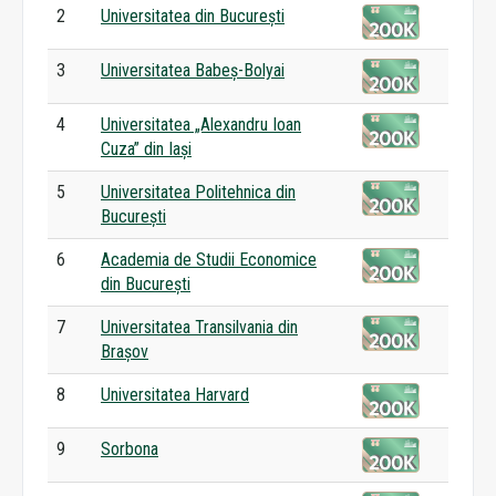
2
Universitatea din București
3
Universitatea Babeș-Bolyai
4
Universitatea „Alexandru Ioan
Cuza” din Iași
5
Universitatea Politehnica din
București
6
Academia de Studii Economice
din București
7
Universitatea Transilvania din
Brașov
8
Universitatea Harvard
9
Sorbona