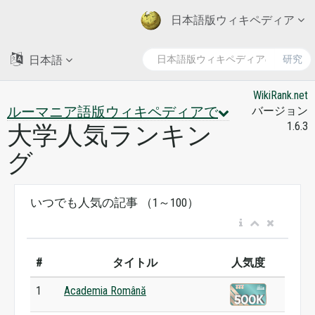
日本語版ウィキペディア
日本語
研究
WikiRank.net
ルーマニア語版ウィキペディアで
バージョン
1.6.3
大学人気ランキン
グ
いつでも人気の記事 （1～100）
#
タイトル
人気度
1
Academia Română