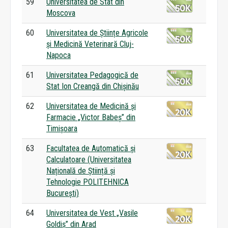
59
Universitatea de Stat din
Moscova
60
Universitatea de Științe Agricole
și Medicină Veterinară Cluj-
Napoca
61
Universitatea Pedagogică de
Stat Ion Creangă din Chișinău
62
Universitatea de Medicină și
Farmacie „Victor Babeș” din
Timișoara
63
Facultatea de Automatică și
Calculatoare (Universitatea
Națională de Știință și
Tehnologie POLITEHNICA
București)
64
Universitatea de Vest „Vasile
Goldiș” din Arad