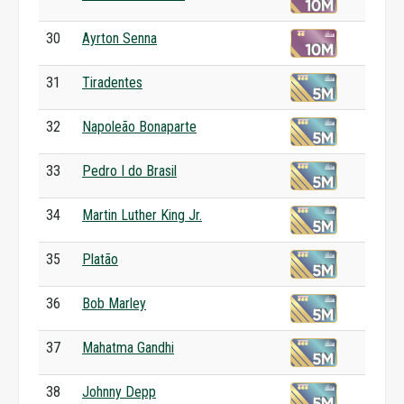
30
Ayrton Senna
31
Tiradentes
32
Napoleão Bonaparte
33
Pedro I do Brasil
34
Martin Luther King Jr.
35
Platão
36
Bob Marley
37
Mahatma Gandhi
38
Johnny Depp