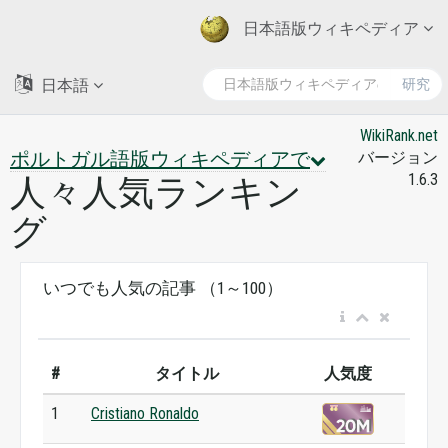
日本語版ウィキペディア
日本語
研究
WikiRank.net
ポルトガル語版ウィキペディアで
バージョン
1.6.3
人々人気ランキン
グ
いつでも人気の記事 （1～100）
#
タイトル
人気度
1
Cristiano Ronaldo