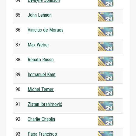
84
Dwayne Johnson
85
John Lennon
86
Vinicius de Moraes
87
Max Weber
88
Renato Russo
89
Immanuel Kant
90
Michel Temer
91
Zlatan Ibrahimović
92
Charlie Chaplin
93
Papa Francisco